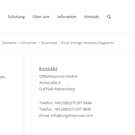
Schulung
Über uns
Infocenter
Kontakt
:
Startseite
/
Infocenter
/
Download
/
Excel-Vorlage Ishikawa-Diagramm
Kontakt
ORGAimprove GmbH
eln.
Achstraße 9
D-87549 Rettenberg
Telefon: +49 (0)8327/297 9848
Telefax: +49 (0)8327/297 9849
Email:
info@orgaimprove.com