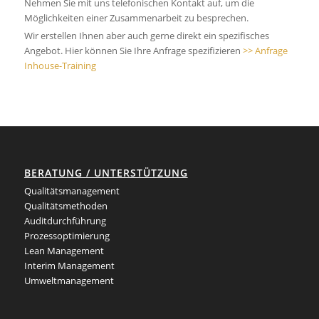
Nehmen Sie mit uns telefonischen Kontakt auf, um die
Möglichkeiten einer Zusammenarbeit zu besprechen.
Wir erstellen Ihnen aber auch gerne direkt ein spezifisches
Angebot. Hier können Sie Ihre Anfrage spezifizieren
>> Anfrage
Inhouse-Training
BERATUNG / UNTERSTÜTZUNG
Qualitätsmanagement
Qualitätsmethoden
Auditdurchführung
Prozessoptimierung
Lean Management
Interim Management
Umweltmanagement