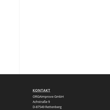
KONTAKT
ORGAimprove GmbH
Achstraße 9
D-87549 Rettenberg