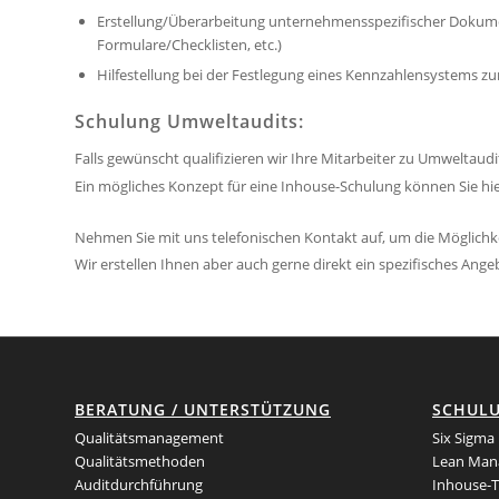
Erstellung/Überarbeitung unternehmensspezifischer Dokum
Formulare/Checklisten, etc.)
Hilfestellung bei der Festlegung eines Kennzahlensystems z
Schulung Umweltaudits:
Falls gewünscht qualifizieren wir Ihre Mitarbeiter zu Umweltaudi
Ein mögliches Konzept für eine Inhouse-Schulung können Sie hi
Nehmen Sie mit uns telefonischen Kontakt auf, um die Möglich
Wir erstellen Ihnen aber auch gerne direkt ein spezifisches Ange
BERATUNG / UNTERSTÜTZUNG
SCHUL
Qualitätsmanagement
Six Sigma
Qualitätsmethoden
Lean Man
Auditdurchführung
Inhouse-T