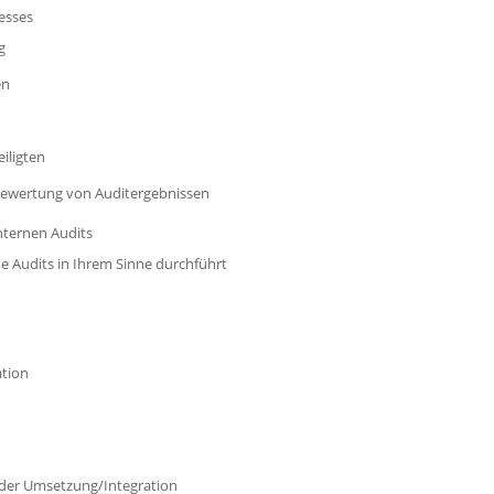
esses
g
en
iligten
 Bewertung von Auditergebnissen
nternen Audits
ne Audits in Ihrem Sinne durchführt
ation
 der Umsetzung/Integration