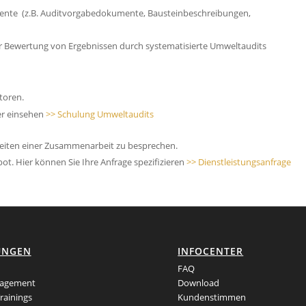
ente (z.B. Auditvorgabedokumente, Bausteinbeschreibungen,
ur Bewertung von Ergebnissen durch systematisierte Umweltaudits
toren.
er einsehen
>> Schulung Umweltaudits
keiten einer Zusammenarbeit zu besprechen.
bot. Hier können Sie Ihre Anfrage spezifizieren
>> Dienstleistungsanfrage
UNGEN
INFOCENTER
FAQ
agement
Download
rainings
Kundenstimmen